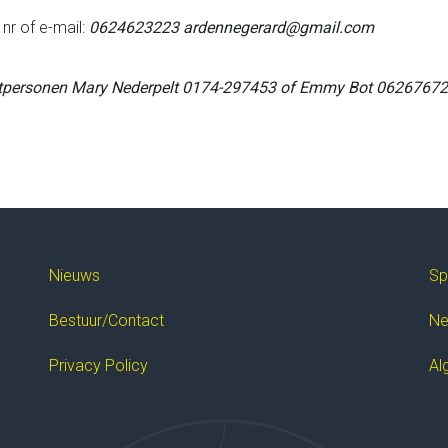
 nr of e-mail:
0624623223 ardennegerard@gmail.com
ctpersonen Mary Nederpelt 0174-297453
of Emmy Bot 0626767
Nieuws
Sp
Bestuur/Contact
Ne
Privacy Policy
Al