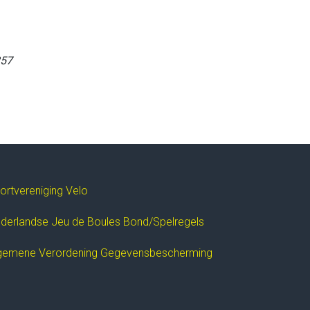
257
ortvereniging Velo
derlandse Jeu de Boules Bond/Spelregels
gemene Verordening Gegevensbescherming