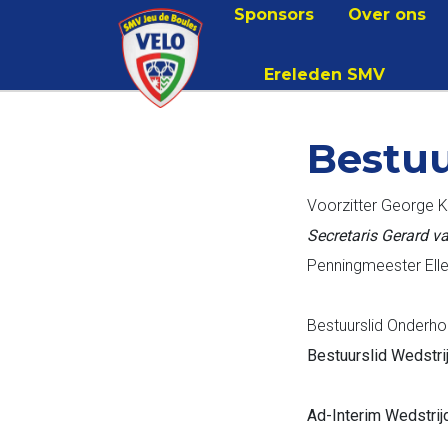
Sponsors
Over ons
Ereleden SMV
Bestuu
Voorzitter George 
Secretaris Gerard
Penningmeester Ell
Bestuurslid Onderh
Bestuurslid Wedstr
Ad-Interim Wedstri