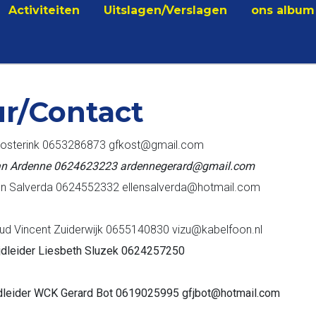
Activiteiten
Uitslagen/Verslagen
ons album
r/Contact
Kosterink 0653286873 gfkost@gmail.com
 van Ardenne 0624623223 ardennegerard@gmail.com
en Salverda 0624552332 ellensalverda@hotmail.com
oud Vincent Zuiderwijk 0655140830 vizu@kabelfoon.nl
ijdleider Liesbeth Sluzek 0624257250
jdleider WCK Gerard Bot 0619025995 gfjbot@hotmail.com