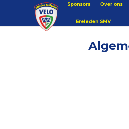
Sponsors
Over ons
Ereleden SMV
Algem