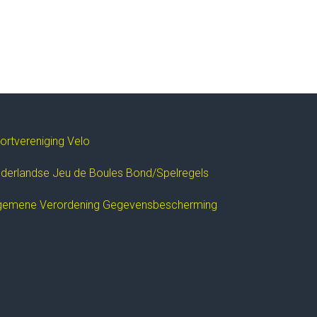
ortvereniging Velo
derlandse Jeu de Boules Bond/Spelregels
gemene Verordening Gegevensbescherming