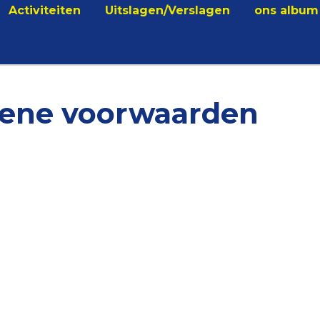
Activiteiten
Uitslagen/Verslagen
ons album
ene voorwaarden